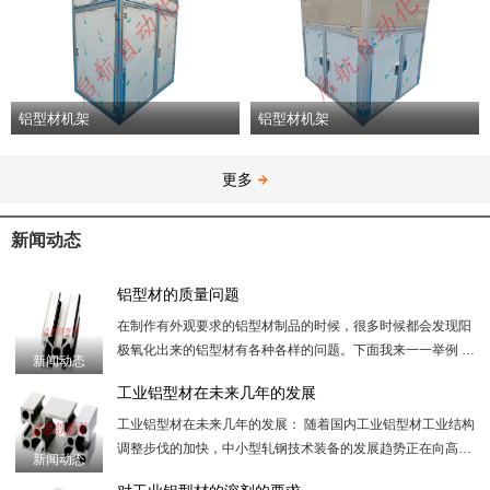
铝型材机架
铝型材机架
更多
新闻动态
铝型材的质量问题
在制作有外观要求的铝型材制品的时候，很多时候都会发现阳
极氧化出来的铝型材有各种各样的问题。下面我来一一举例 线
新闻动态
条： 1、表面有线条。这种情况也是有几种原因产生的。有
工业铝型材在未来几年的发展
工业铝型材在未来几年的发展： 随着国内工业铝型材工业结构
调整步伐的加快，中小型轧钢技术装备的发展趋势正在向高效
新闻动态
率，高品质，高精度、高质量、连续化、短流程、智能化和节